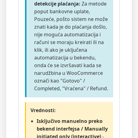
detekcije plaćanja:
Za metode
poput bankovne uplate,
Pouzeće, pošto sistem ne može
znati kada je do plaćanja došlo,
nije moguća automatizacija i
računi se moraju kreirati ili na
klik, ili ako je uključena
automatizacija u bekendu,
onda će se izvršavati kada se
narudžbina u WooCommerce
označi kao "Gotovo" /
Completed, "Vraćena" / Refund.
Vrednosti:
Isključivo manuelno preko
bekend interfejsa / Manually
initiated only (interactive)
-