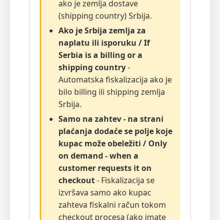
ako je zemlja dostave
(shipping country) Srbija.
Ako je Srbija zemlja za
naplatu ili isporuku / If
Serbia is a billing or a
shipping country
-
Automatska fiskalizacija ako je
bilo billing ili shipping zemlja
Srbija.
Samo na zahtev - na strani
plaćanja dodaće se polje koje
kupac može obeležiti / Only
on demand - when a
customer requests it on
checkout
- Fiskalizacija se
izvršava samo ako kupac
zahteva fiskalni račun tokom
checkout procesa (ako imate