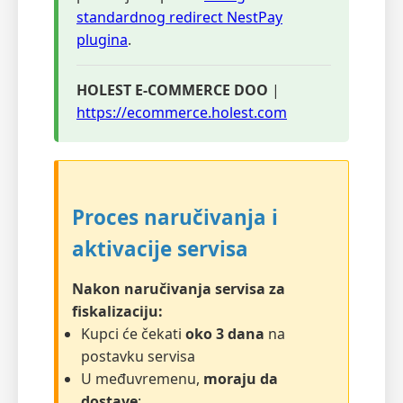
standardnog redirect NestPay
plugina
.
HOLEST E-COMMERCE DOO
|
https://ecommerce.holest.com
Proces naručivanja i
aktivacije servisa
Nakon naručivanja servisa za
fiskalizaciju:
Kupci će čekati
oko 3 dana
na
postavku servisa
U međuvremenu,
moraju da
dostave
: