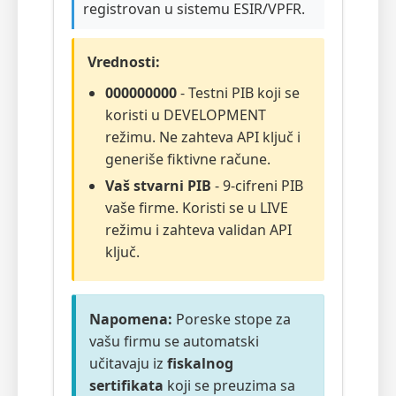
registrovan u sistemu ESIR/VPFR.
Vrednosti:
000000000
- Testni PIB koji se
koristi u DEVELOPMENT
režimu. Ne zahteva API ključ i
generiše fiktivne račune.
Vaš stvarni PIB
- 9-cifreni PIB
vaše firme. Koristi se u LIVE
režimu i zahteva validan API
ključ.
Napomena:
Poreske stope za
vašu firmu se automatski
učitavaju iz
fiskalnog
sertifikata
koji se preuzima sa