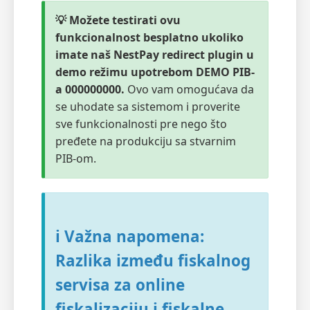
💡 Možete testirati ovu
funkcionalnost besplatno ukoliko
imate naš NestPay redirect plugin u
demo režimu upotrebom DEMO PIB-
a 000000000.
Ovo vam omogućava da
se uhodate sa sistemom i proverite
sve funkcionalnosti pre nego što
pređete na produkciju sa stvarnim
PIB-om.
ℹ️ Važna napomena:
Razlika između fiskalnog
servisa za online
fiskalizaciju i fiskalne