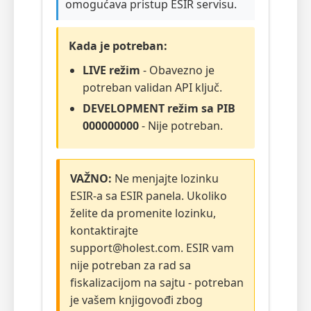
omogućava pristup ESIR servisu.
Kada je potreban:
LIVE režim
- Obavezno je
potreban validan API ključ.
DEVELOPMENT režim sa PIB
000000000
- Nije potreban.
VAŽNO:
Ne menjajte lozinku
ESIR-a sa ESIR panela. Ukoliko
želite da promenite lozinku,
kontaktirajte
support@holest.com. ESIR vam
nije potreban za rad sa
fiskalizacijom na sajtu - potreban
je vašem knjigovođi zbog