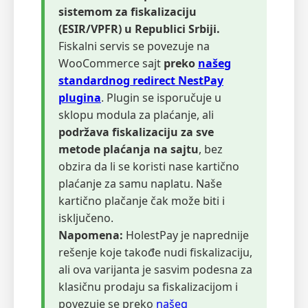
sistemom za fiskalizaciju
(ESIR/VPFR) u Republici Srbiji.
Fiskalni servis se povezuje na
WooCommerce sajt
preko
našeg
standardnog redirect NestPay
plugina
. Plugin se isporučuje u
sklopu modula za plaćanje, ali
podržava fiskalizaciju za sve
metode plaćanja na sajtu
, bez
obzira da li se koristi nase kartično
plaćanje za samu naplatu. Naše
kartično plačanje čak može biti i
isključeno.
Napomena:
HolestPay je naprednije
rešenje koje takođe nudi fiskalizaciju,
ali ova varijanta je sasvim podesna za
klasičnu prodaju sa fiskalizacijom i
povezuje se preko
našeg