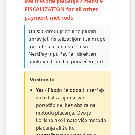
sve metode plaćanja / Handle
FISCALIZATION for all other
payment methods
Opis:
Određuje da li će plugin
upravljati fiskalizacijom i za druge
metode plaćanja koje nisu
NestPay (npr. PayPal, direktan
bankovni transfer, pouzećem, itd.).
Vrednosti:
Yes
- Plugin će dodati interfejs
za fiskalizaciju na sve
porudžbine, bez obzira na
metodu plaćanja. Ovo je
korisno ako imate više metoda
plaćanja ali želite