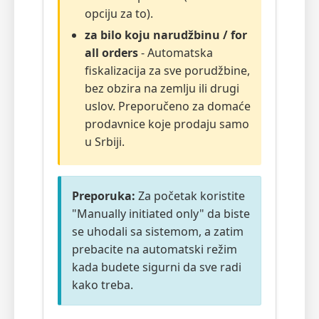
opciju za to).
za bilo koju narudžbinu / for
all orders
- Automatska
fiskalizacija za sve porudžbine,
bez obzira na zemlju ili drugi
uslov. Preporučeno za domaće
prodavnice koje prodaju samo
u Srbiji.
Preporuka:
Za početak koristite
"Manually initiated only" da biste
se uhodali sa sistemom, a zatim
prebacite na automatski režim
kada budete sigurni da sve radi
kako treba.