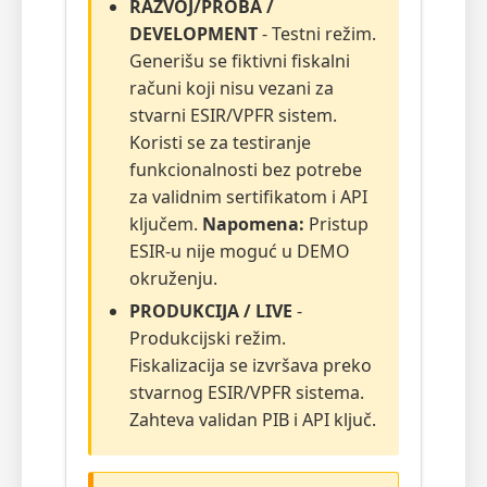
RAZVOJ/PROBA /
DEVELOPMENT
- Testni režim.
Generišu se fiktivni fiskalni
računi koji nisu vezani za
stvarni ESIR/VPFR sistem.
Koristi se za testiranje
funkcionalnosti bez potrebe
za validnim sertifikatom i API
ključem.
Napomena:
Pristup
ESIR-u nije moguć u DEMO
okruženju.
PRODUKCIJA / LIVE
-
Produkcijski režim.
Fiskalizacija se izvršava preko
stvarnog ESIR/VPFR sistema.
Zahteva validan PIB i API ključ.