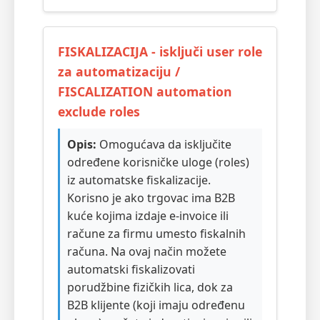
FISKALIZACIJA - isključi user role
za automatizaciju /
FISCALIZATION automation
exclude roles
Opis:
Omogućava da isključite
određene korisničke uloge (roles)
iz automatske fiskalizacije.
Korisno je ako trgovac ima B2B
kuće kojima izdaje e-invoice ili
račune za firmu umesto fiskalnih
računa. Na ovaj način možete
automatski fiskalizovati
porudžbine fizičkih lica, dok za
B2B klijente (koji imaju određenu