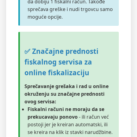
da dobiju 1 fiskalni račun. Takođe
sprečava greške i nudi trgovcu samo
moguće opcije.
✅ Značajne prednosti
fiskalnog servisa za
online fiskalizaciju
Sprečavanje grešaka i rad u online
okruženju su značajne prednosti
ovog servisa:
Fiskalni računi ne moraju da se
prekucavaju ponovo
- ili račun već
postoji jer je kreiran automatski, ili
se kreira na klik iz stavki narudžbine.