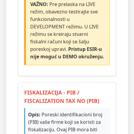
VAŽNO:
Pre prelaska na LIVE
režim, obavezno testirajte sve
funkcionalnosti u
DEVELOPMENT režimu. U LIVE
režimu se kreiraju stvarni
fiskalni računi koji se šalju
poreskoj upravi.
Pristup ESIR-u
nije moguć u DEMO okruženju.
FISKALIZACIJA - PIB /
FISCALIZATION TAX NO (PIB)
Opis:
Poreski identifikacioni broj
(PIB) vaše firme koji se koristi za
fiskalizaciju. Ovaj PIB mora biti