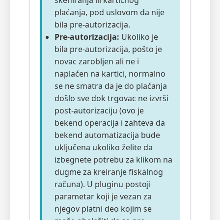
skeniranja ili kartičnog
plaćanja, pod uslovom da nije
bila pre-autorizacija.
Pre-autorizacija:
Ukoliko je
bila pre-autorizacija, pošto je
novac zarobljen ali ne i
naplaćen na kartici, normalno
se ne smatra da je do plaćanja
došlo sve dok trgovac ne izvrši
post-autorizaciju (ovo je
bekend operacija i zahteva da
bekend automatizacija bude
uključena ukoliko želite da
izbegnete potrebu za klikom na
dugme za kreiranje fiskalnog
računa). U pluginu postoji
parametar koji je vezan za
njegov platni deo kojim se