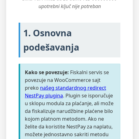
upotrebni ključ nije potreban
1. Osnovna
podešavanja
Kako se povezuje:
Fiskalni servis se
povezuje na WooCommerce sajt
preko
našeg standardnog redirect
NestPay plugina
. Plugin se isporučuje
u sklopu modula za plaćanje, ali može
da fiskalizuje narudžbine plaćene bilo
kojom platnom metodom. Ako ne
želite da koristite NestPay za naplatu,
možete jednostavno sakriti metodu